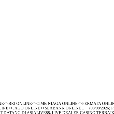
INE<>BRI ONLINE<>CIMB NIAGA ONLINE<>PERMATA ON
NLINE<>JAGO ONLINE<>SEABANK ONLINE ..
(08/08/2026)
P
 DATANG DI ASIALIVE88, LIVE DEALER CASINO TERBAIK 