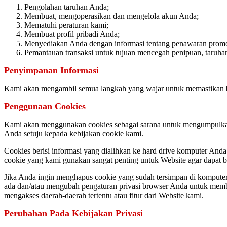
Pengolahan taruhan Anda;
Membuat, mengoperasikan dan mengelola akun Anda;
Mematuhi peraturan kami;
Membuat profil pribadi Anda;
Menyediakan Anda dengan informasi tentang penawaran promo
Pemantauan transaksi untuk tujuan mencegah penipuan, taruh
Penyimpanan Informasi
Kami akan mengambil semua langkah yang wajar untuk memastikan bah
Penggunaan Cookies
Kami akan menggunakan cookies sebagai sarana untuk mengumpulkan in
Anda setuju kepada kebijakan cookie kami.
Cookies berisi informasi yang dialihkan ke hard drive komputer An
cookie yang kami gunakan sangat penting untuk Website agar dapat b
Jika Anda ingin menghapus cookie yang sudah tersimpan di komput
ada dan/atau mengubah pengaturan privasi browser Anda untuk memb
mengakses daerah-daerah tertentu atau fitur dari Website kami.
Perubahan Pada Kebijakan Privasi