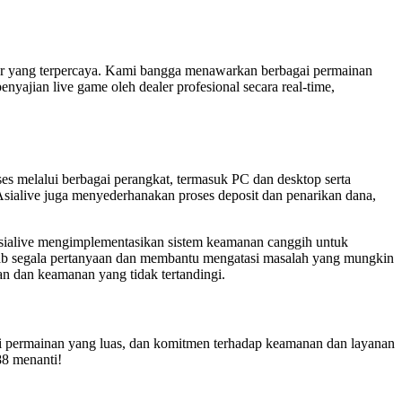
aler yang terpercaya. Kami bangga menawarkan berbagai permainan
enyajian live game oleh dealer profesional secara real-time,
es melalui berbagai perangkat, termasuk PC dan desktop serta
sialive juga menyederhanakan proses deposit dan penarikan dana,
sialive mengimplementasikan sistem keamanan canggih untuk
awab segala pertanyaan dan membantu mengatasi masalah yang mungkin
n dan keamanan yang tidak tertandingi.
si permainan yang luas, dan komitmen terhadap keamanan dan layanan
88 menanti!