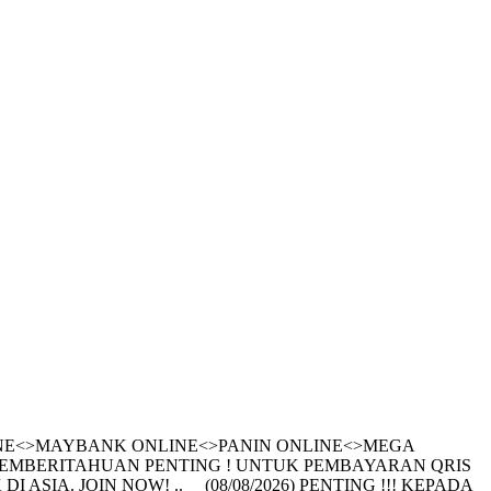
LINE<>MAYBANK ONLINE<>PANIN ONLINE<>MEGA
EMBERITAHUAN PENTING ! UNTUK PEMBAYARAN QRIS
DI ASIA. JOIN NOW! ..
(08/08/2026)
PENTING !!! KEPADA