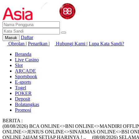
Daftar
Masuk
Obrolan
|
Penarikan
|
Hubungi Kami
|
Lupa Kata Sandi?
Beranda
Live Casino
Slot
ARCADE
Sportsbook
E-sports
Togel
POKER
Deposit
Bolatangkas
Promosi
BERITA :
(08/08/2026)
BCA ONLINE<>BNI ONLINE<>MANDIRI OFFL
ONLINE<>JENIUS ONLINE<>SINARMAS ONLINE<>BSI O
ONLINE 24JAM SETIAP HARINYA ! ..
(08/08/2026)
SELAMAT