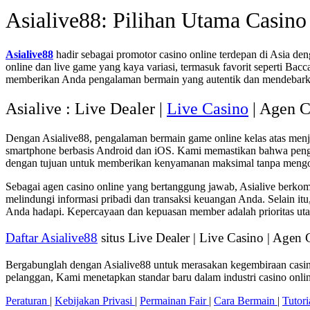
Asialive88: Pilihan Utama Casino
Asialive88
hadir sebagai promotor casino online terdepan di Asia 
online dan live game yang kaya variasi, termasuk favorit seperti Bacca
memberikan Anda pengalaman bermain yang autentik dan mendebark
Asialive : Live Dealer |
Live Casino
| Agen C
Dengan Asialive88, pengalaman bermain game online kelas atas menja
smartphone berbasis Android dan iOS. Kami memastikan bahwa pengal
dengan tujuan untuk memberikan kenyamanan maksimal tanpa meng
Sebagai agen casino online yang bertanggung jawab, Asialive berk
melindungi informasi pribadi dan transaksi keuangan Anda. Selain 
Anda hadapi. Kepercayaan dan kepuasan member adalah prioritas utam
Daftar Asialive88
situs Live Dealer | Live Casino | Agen
Bergabunglah dengan Asialive88 untuk merasakan kegembiraan casino
pelanggan, Kami menetapkan standar baru dalam industri casino onl
Peraturan
|
Kebijakan Privasi
|
Permainan Fair
|
Cara Bermain
|
Tutori