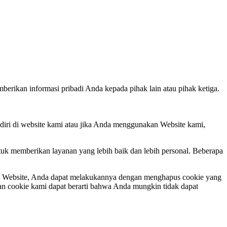
rikan informasi pribadi Anda kepada pihak lain atau pihak ketiga.
diri di website kami atau jika Anda menggunakan Website kami,
uk memberikan layanan yang lebih baik dan lebih personal. Beberapa
di Website, Anda dapat melakukannya dengan menghapus cookie yang
n cookie kami dapat berarti bahwa Anda mungkin tidak dapat