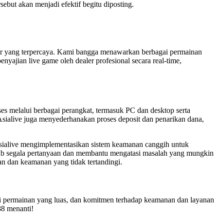
ebut akan menjadi efektif begitu diposting.
aler yang terpercaya. Kami bangga menawarkan berbagai permainan
enyajian live game oleh dealer profesional secara real-time,
es melalui berbagai perangkat, termasuk PC dan desktop serta
sialive juga menyederhanakan proses deposit dan penarikan dana,
sialive mengimplementasikan sistem keamanan canggih untuk
awab segala pertanyaan dan membantu mengatasi masalah yang mungkin
n dan keamanan yang tidak tertandingi.
si permainan yang luas, dan komitmen terhadap keamanan dan layanan
88 menanti!